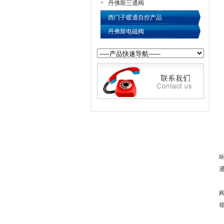
丹佛斯三通阀
西门子暖通自控产品
丹弗斯电磁阀