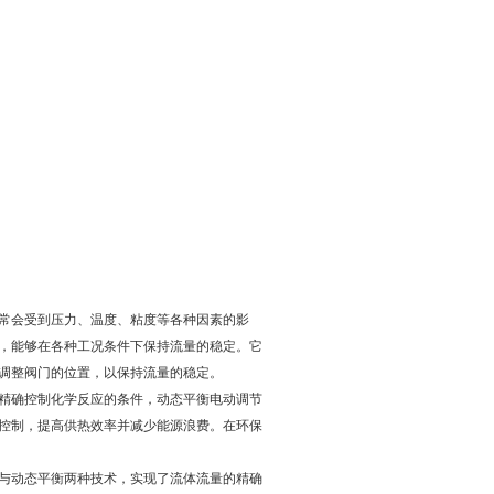
常会受到压力、温度、粘度等各种因素的影
，能够在各种工况条件下保持流量的稳定。它
调整阀门的位置，以保持流量的稳定。
精确控制化学反应的条件，动态平衡电动调节
控制，提高供热效率并减少能源浪费。在环保
与动态平衡两种技术，实现了流体流量的精确