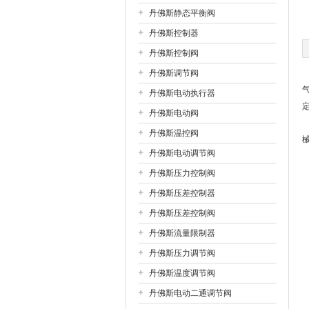
丹佛斯静态平衡阀
丹佛斯控制器
公司名称
丹佛斯控制阀
丹佛斯调节阀
丹佛斯电动执行器
丹佛斯电动阀
丹佛斯温控阀
丹佛斯电动调节阀
丹佛斯压力控制阀
丹佛斯压差控制器
丹佛斯压差控制阀
丹佛斯流量限制器
丹佛斯压力调节阀
丹佛斯温度调节阀
丹佛斯电动二通调节阀