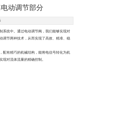
其电动调节部分
5
制系统中。通过电动调节阀，我们能够实现对
动调节两种技术，从而实现了高效、精准、稳
，配有精巧的机械结构，能将电信号转化为机
实现对流体流量的精确控制。