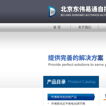
首 页
关于我们
产品目录
Product Catalog
丹佛斯供热控制产品
丹佛斯动态平衡电动调节阀