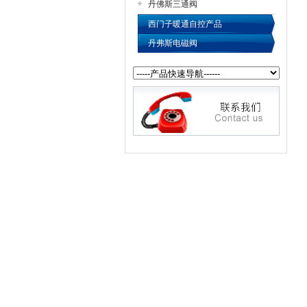
丹佛斯三通阀
西门子暖通自控产品
丹弗斯电磁阀