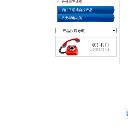
丹佛斯三通阀
西门子暖通自控产品
丹弗斯电磁阀