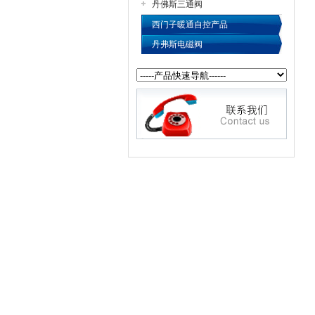
丹佛斯三通阀
西门子暖通自控产品
丹弗斯电磁阀