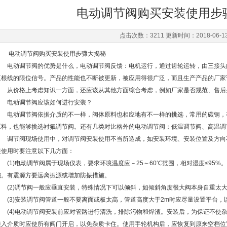
电动调节阀购买安装使用步
点击次数：3211 更新时间：2018-06-1
电动调节阀购买安装使用步骤大揭秘
电动调节阀的优势是什么，电动调节阀反馈：电机运行，通过齿轮运转，由三接头
三根线的限位信号。产品的性能也不断被更新，被应用得很广泛，而且生产产品的厂家
从价格上考虑知识一方面，还应该从其他方面综合考虑，例如厂家是否规范、售后
电动调节阀应该如何进行安装？
电动调节阀依据介质的不一样，阀体原料也相应地有不一样的挑选，常用的碳钢，有腐蚀
原料，也能够挑选衬氟调节阀。还有几类对比格外的电动调节阀：低温调节阀、高温调
调节阀现场使用中，对调节阀安装使用不当所造成，如安装环境、安装位置及方向
装使用时要注意以下几方面：
(1)电动调节阀属于现场仪表，要求环境温度应－25～60℃范围，相对湿度≤95%
施。有震源方要远离振源或增加防振措施。
(2)调节阀一般应垂直安装，特殊情况下可以倾斜，如倾斜角度很大阀本身自重太
(3)安装调节阀管道一般不要离面或板太高，管道高度大于2m时应尽量设置平台，
(4)电动调节阀安装前应对管路进行清洗，排除污物和焊渣。安装后，为保证不使杂
通入介质时应使所有阀门开启，以免杂质卡住。使用手轮机构后，应恢复到原来空档位