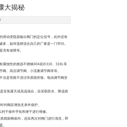
骤大揭秘
3
的滑动变阻器输出阀门的定位信号，此外还有
诸多，如何选择适合自己的厂家是一门学问。
是否有保障等。
性的挑选不锈钢304或许316、316L等
节阀、高压调节阀、小流量调节阀等等。
不当是管路不清洁等原因所致。电动调节阀安
。是安装露天或高温场合，应采取防水、降温措
大时对阀应增加支承件保护。
以利于操作手轮和便于进行维修。
质残留阀体内，还应再次对阀门进行清洗，即
置。